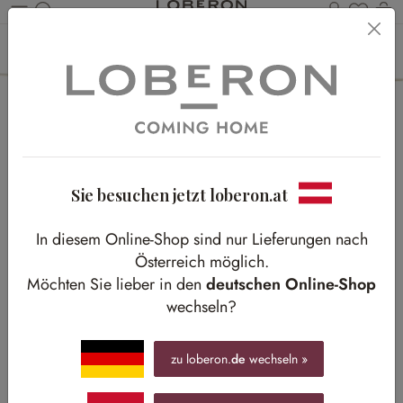
Du has
Wa
Zum Hauptinhalt springen
Home
Textilien
Gardinen & Vorhänge
Gardinen & Vorhänge
Sie besuchen jetzt loberon.at
In diesem Online-Shop sind nur Lieferungen nach
Österreich möglich.
Möchten Sie lieber in den
deutschen Online-Shop
wechseln?
zu loberon.
de
wechseln »