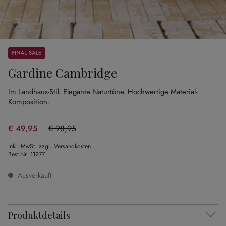
Sale
Gardine Cambridge
Im Landhaus-Stil.
Elegante Naturtöne.
Hochwertige Material-
Komposition.
€ 49,95
€ 98,95
(49.52% gespart)
inkl. MwSt. zzgl. Versandkosten
Best-Nr.
11277
Ausverkauft
Produktdetails