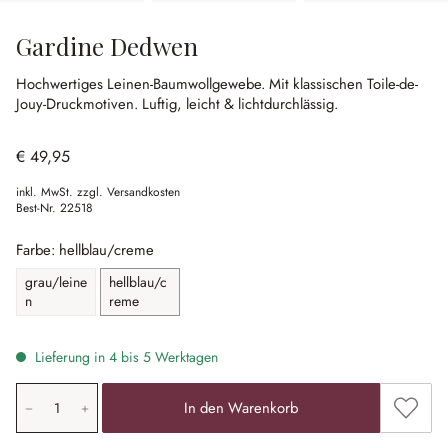
Gardine Dedwen
Hochwertiges Leinen-Baumwollgewebe.
Mit klassischen Toile-de-
Jouy-Druckmotiven.
Luftig, leicht & lichtdurchlässig.
€ 49,95
inkl. MwSt. zzgl. Versandkosten
Best-Nr.
22518
Farbe: hellblau/creme
grau/leine
hellblau/c
n
reme
Lieferung in 4 bis 5 Werktagen
Produkt Anzahl: Gib den gewünschten Wert ein oder ben
Zum Me
In den Warenkorb