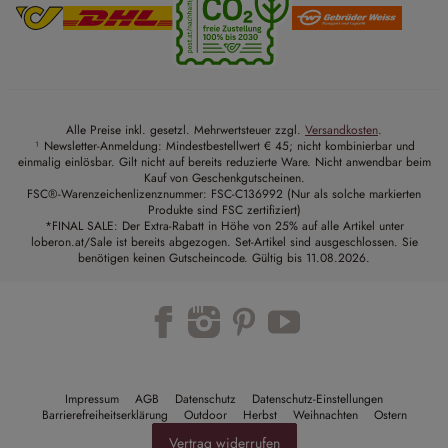
Alle Preise inkl. gesetzl. Mehrwertsteuer zzgl.
Versandkosten
.
¹ Newsletter-Anmeldung: Mindestbestellwert € 45; nicht kombinierbar und
einmalig einlösbar. Gilt nicht auf bereits reduzierte Ware. Nicht anwendbar beim
Kauf von Geschenkgutscheinen.
FSC®-Warenzeichenlizenznummer: FSC-C136992 (Nur als solche markierten
Produkte sind FSC zertifiziert)
*FINAL SALE: Der Extra-Rabatt in Höhe von 25% auf alle Artikel unter
loberon.at/Sale ist bereits abgezogen. Set-Artikel sind ausgeschlossen. Sie
benötigen keinen Gutscheincode. Gültig bis 11.08.2026.
Trustpilot
Impressum
AGB
Datenschutz
Datenschutz-Einstellungen
Barrierefreiheitserklärung
Outdoor
Herbst
Weihnachten
Ostern
Vertrag widerrufen