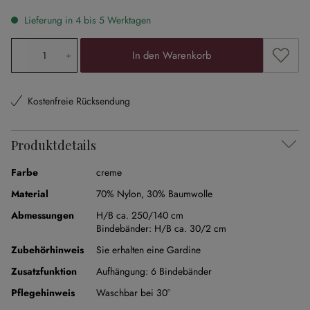
Lieferung in 4 bis 5 Werktagen
Produkt Anzahl: Gib den gewünschten Wert ein oder ben
Zum Me
In den Warenkorb
Kostenfreie Rücksendung
Produktdetails
Farbe
creme
Material
70% Nylon
,
30% Baumwolle
Abmessungen
H/B ca. 250/140 cm
Bindebänder:
H/B ca. 30/2 cm
Zubehörhinweis
Sie erhalten eine Gardine
Zusatzfunktion
Aufhängung:
6 Bindebänder
Pflegehinweis
Waschbar bei 30°