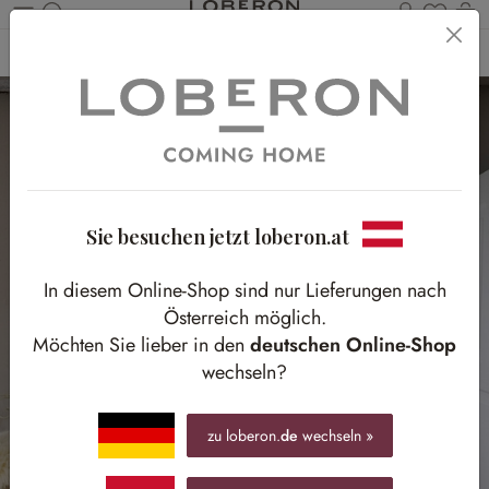
Du has
Wa
Zum Hauptinhalt springen
Home
Textilien
Gardinen & Vorhänge
Gardinen & Vorhänge
Sie besuchen jetzt loberon.at
In diesem Online-Shop sind nur Lieferungen nach
Österreich möglich.
Möchten Sie lieber in den
deutschen Online-Shop
wechseln?
zu loberon.
de
wechseln »