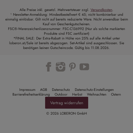
Alle Preise inkl. gesetzl. Mehrwertsteuer zzgl.
Versandkosten
.
¹ Newsletter-Anmeldung: Mindestbestellwert € 45; nicht kombinierbar und
einmalig einlösbar. Gilt nicht auf bereits reduzierte Ware. Nicht anwendbar beim
Kauf von Geschenkgutscheinen.
FSC®-Warenzeichenlizenznummer: FSC-C136992 (Nur als solche markierten
Produkte sind FSC zertifiziert)
*FINAL SALE: Der Extra-Rabatt in Höhe von 25% auf alle Artikel unter
loberon.at/Sale ist bereits abgezogen. Set-Artikel sind ausgeschlossen. Sie
benötigen keinen Gutscheincode. Gültig bis 11.08.2026.
Trustpilot
Impressum
AGB
Datenschutz
Datenschutz-Einstellungen
Barrierefreiheitserklärung
Outdoor
Herbst
Weihnachten
Ostern
Vertrag widerrufen
© 2026 LOBERON GmbH