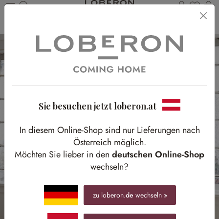
Du has
Wa
Zum Hauptinhalt springen
Home
Textilien
Gardinen & Vorhänge
Gardinen & Vorhänge
Sie besuchen jetzt loberon.at
In diesem Online-Shop sind nur Lieferungen nach
Österreich möglich.
Möchten Sie lieber in den
deutschen Online-Shop
wechseln?
zu loberon.
de
wechseln »