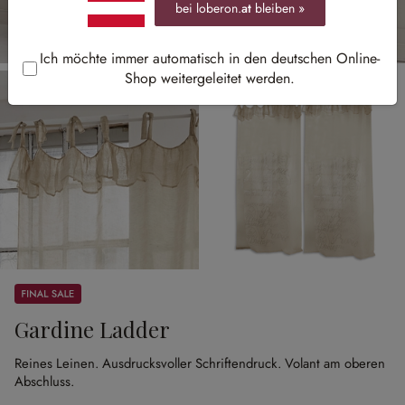
bei loberon.
at
bleiben »
Ich möchte immer automatisch in den deutschen Online-
Shop weitergeleitet werden.
Sale
Gardine Ladder
Reines Leinen.
Ausdrucksvoller Schriftendruck.
Volant am oberen
Abschluss.