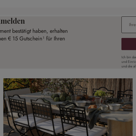
anmelden
E-Mail-
ent bestätigt haben, erhalten
nen € 15 Gutschein¹ für Ihren
Ich bin d
und Einri
und die a