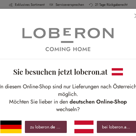
Exklusives Sortiment
Serviceversprechen
21 Tage Rückgaberecht
h & Küche
Schlafen
Bad
Möbel
Leuchte
Sie besuchen jetzt loberon.at
G
In diesem Online-Shop sind nur Lieferungen nach Österreic
Gro
möglich.
mit
Möchten Sie lieber in den
deutschen Online-Shop
wechseln?
€ 6
zu loberon.
de
wechseln »
bei loberon.
at
blei
inkl.