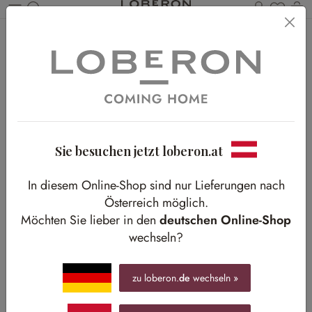
Du has
Wa
Zum Hauptinhalt springen
Home
Textilien
Gardinen & Vorhänge
Gardinen & Vorhänge
Sie besuchen jetzt loberon.at
In diesem Online-Shop sind nur Lieferungen nach
Österreich möglich.
Möchten Sie lieber in den
deutschen Online-Shop
wechseln?
zu loberon.
de
wechseln »