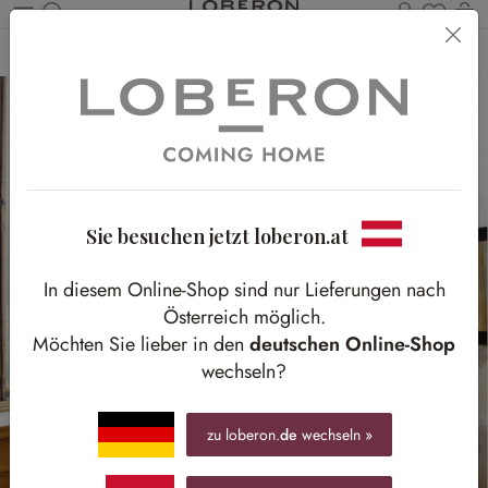
Du has
Wa
Zum Hauptinhalt springen
Home
Textilien
Gardinen & Vorhänge
Gardinen & Vorhänge
Sie besuchen jetzt loberon.at
In diesem Online-Shop sind nur Lieferungen nach
Österreich möglich.
Möchten Sie lieber in den
deutschen Online-Shop
wechseln?
zu loberon.
de
wechseln »