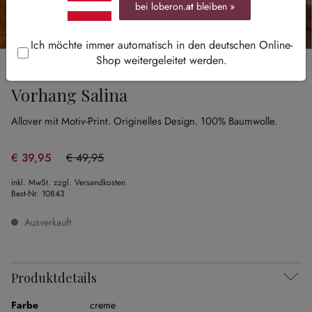
bei loberon.
at
bleiben »
Ich möchte immer automatisch in den deutschen Online-
Shop weitergeleitet werden.
Sale
Vorhang Salina
Allover mit Motiv-Print.
Originelles Design.
100% Baumwolle.
€ 39,95
€ 49,95
(20.02% gespart)
inkl. MwSt. zzgl. Versandkosten
Best-Nr.
10843
Ausverkauft
Produktdetails
Farbe
creme