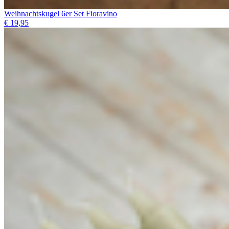
Weihnachtskugel 6er Set Fioravino
€ 19,95