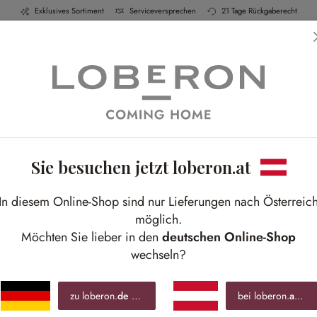
Exklusives Sortiment
Serviceversprechen
21 Tage Rückgaberecht
ch & Küche
Schlafen
Bad
Möbel
Leucht
Sie besuchen jetzt loberon.at
Z
In diesem Online-Shop sind nur Lieferungen nach Österreic
Zwei
möglich.
Eise
Möchten Sie lieber in den
deutschen Online-Shop
wechseln?
€ 8
zu loberon.
de
wechseln »
bei loberon.
at
blei
inkl.