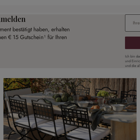
anmelden
E-Mail-
ent bestätigt haben, erhalten
nen € 15 Gutschein¹ für Ihren
Ich bin d
und Einri
und die a