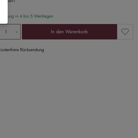
Nr.
25891
eferung in 4 bis 5 Werktagen
odukt Anzahl: Gib den gewünschten Wert ein
Zum Me
In den Warenkorb
Kostenfreie Rücksendung