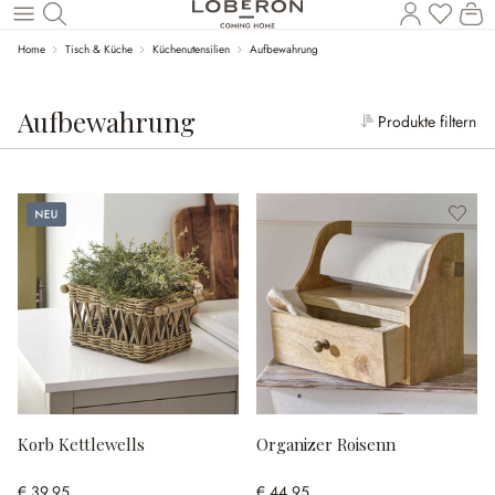
Wa
Zum Hauptinhalt springen
Home
Tisch & Küche
Küchenutensilien
Aufbewahrung
Aufbewahrung
Produkte filtern
Neu
Korb Kettlewells
Organizer Roisenn
€ 39,95
€ 44,95