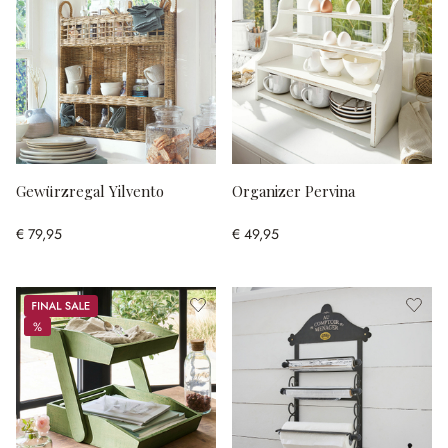
Gewürzregal Yilvento
Organizer Pervina
€ 79,95
€ 49,95
Sale
%
%