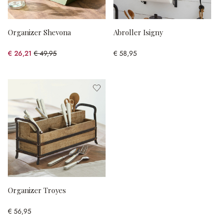
Organizer Shevona
Abroller Isigny
€ 26,21
€ 49,95
€ 58,95
(47.53% gespart)
Organizer Troyes
€ 56,95