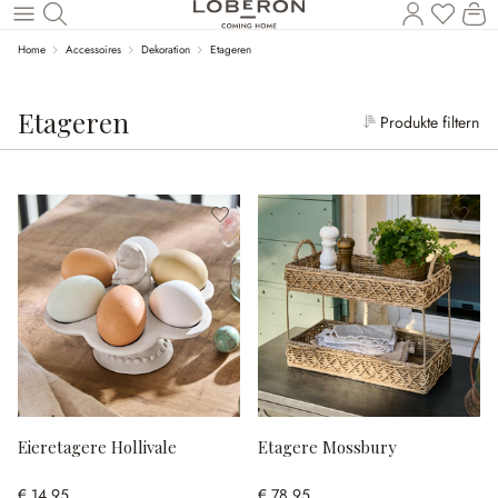
Wa
Zum Hauptinhalt springen
Home
Accessoires
Dekoration
Etageren
Etageren
Produkte filtern
Eieretagere Hollivale
Etagere Mossbury
€ 14,95
€ 78,95