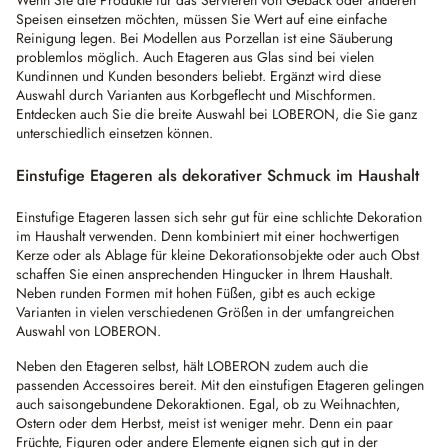
Wenn Sie die Produkte für das Servieren von Gebäck oder anderen
Speisen einsetzen möchten, müssen Sie Wert auf eine einfache
Reinigung legen. Bei Modellen aus Porzellan ist eine Säuberung
problemlos möglich. Auch Etageren aus Glas sind bei vielen
Kundinnen und Kunden besonders beliebt. Ergänzt wird diese
Auswahl durch Varianten aus Korbgeflecht und Mischformen.
Entdecken auch Sie die breite Auswahl bei LOBERON, die Sie ganz
unterschiedlich einsetzen können.
Einstufige Etageren als dekorativer Schmuck im Haushalt
Einstufige Etageren lassen sich sehr gut für eine schlichte Dekoration
im Haushalt verwenden. Denn kombiniert mit einer hochwertigen
Kerze oder als Ablage für kleine Dekorationsobjekte oder auch Obst
schaffen Sie einen ansprechenden Hingucker in Ihrem Haushalt.
Neben runden Formen mit hohen Füßen, gibt es auch eckige
Varianten in vielen verschiedenen Größen in der umfangreichen
Auswahl von LOBERON.
Neben den Etageren selbst, hält LOBERON zudem auch die
passenden Accessoires bereit. Mit den einstufigen Etageren gelingen
auch saisongebundene Dekoraktionen. Egal, ob zu Weihnachten,
Ostern oder dem Herbst, meist ist weniger mehr. Denn ein paar
Früchte, Figuren oder andere Elemente eignen sich gut in der