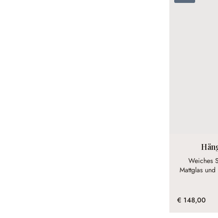
Hän
Weiches St
Mattglas und 
€ 148,00