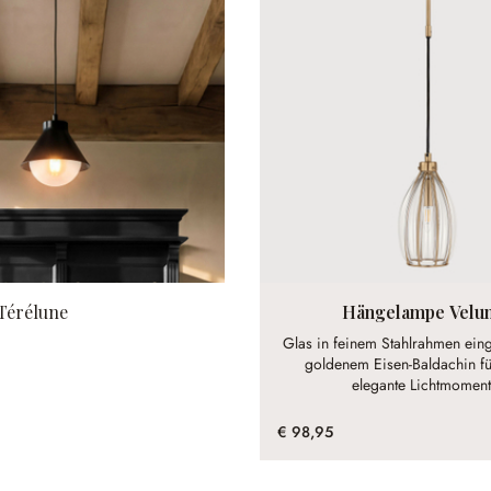
Térélune
Hängelampe Velu
Glas in feinem Stahlrahmen ein
goldenem Eisen-Baldachin f
elegante Lichtmoment
€ 98,95