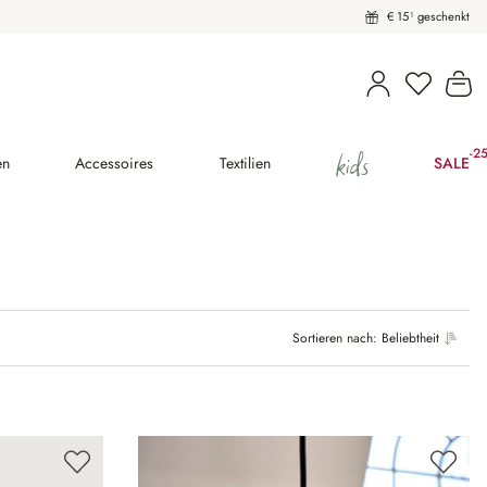
€ 15¹ geschenkt
Wa
kids
-2
(25
en
Accessoires
Textilien
SALE
Sortieren nach:
Beliebtheit