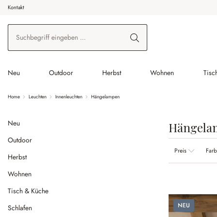
Kontakt
 Hauptinhalt springen
Zur Suche springen
Zur Hauptnavigation springen
Neu
Outdoor
Herbst
Wohnen
Tisc
Home
Leuchten
Innenleuchten
Hängelampen
Neu
Hängela
Outdoor
Preis
Far
Herbst
Wohnen
Tisch & Küche
Neu
Schlafen