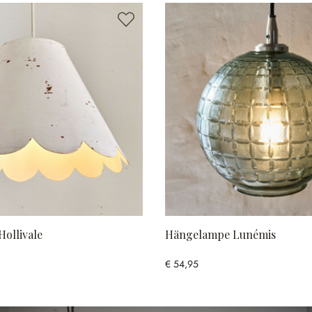
ollivale
Hängelampe Lunémis
€ 54,95