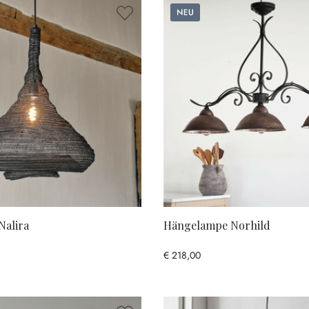
Neu
Nalira
Hängelampe Norhild
€ 218,00