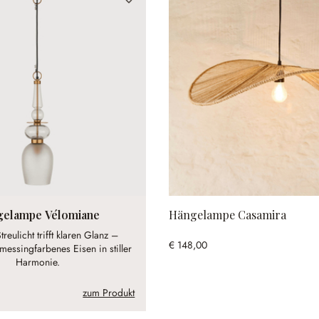
gelampe Vélomiane
Hängelampe Casamira
reulicht trifft klaren Glanz –
€ 148,00
messingfarbenes Eisen in stiller
Harmonie.
zum Produkt