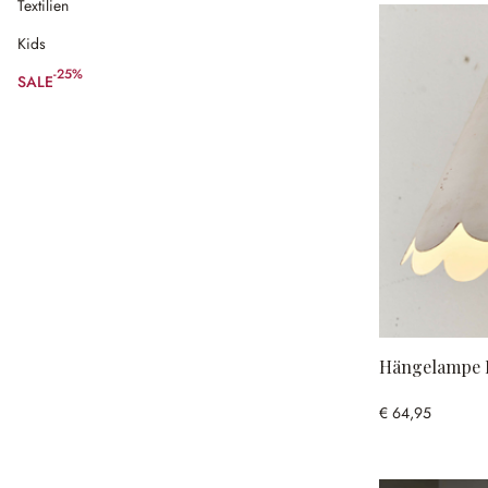
Textilien
Kids
-25%
SALE
(25% gespart)
Hängelampe H
€ 64,95