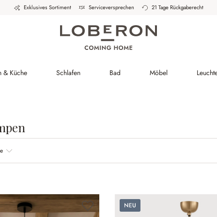
Exklusives Sortiment
Serviceversprechen
21 Tage Rückgaberecht
h & Küche
Schlafen
Bad
Möbel
Leucht
mpen
be
Neu