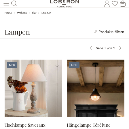
Wa
Zum Hauptinhalt springen
Home
Wohnen
Flur
Lampen
Lampen
Produkte filtern
Seite 1 von 2
Vorherige Seite
Nächs
Neu
Neu
Tischlampe Saveraux
Hängelampe Térélune