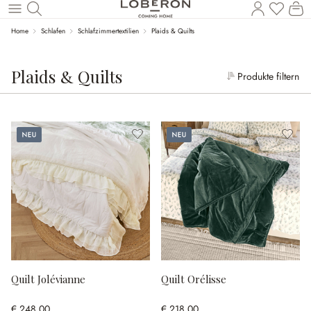
Wa
Zum Hauptinhalt springen
Home
Schlafen
Schlafzimmertextilien
Plaids & Quilts
Plaids & Quilts
Produkte filtern
Neu
Neu
Quilt Jolévianne
Quilt Orélisse
€ 248,00
€ 218,00