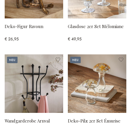
Deko-Figur Ravoun
Glasdose 2er Set Mélomiane
€ 26,95
€ 49,95
Neu
Neu
Wandgarderobe Arnval
Deko-Pilz 2er Set Émurise