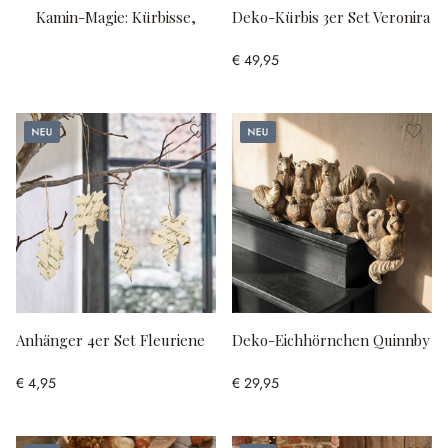
Kamin-Magie: Kürbisse,
Deko-Kürbis 3er Set Veronira
Kerzen, Gänsehaut
€ 49,95
Neu
Neu
Anhänger 4er Set Fleuriene
Deko-Eichhörnchen Quinnby
€ 4,95
€ 29,95