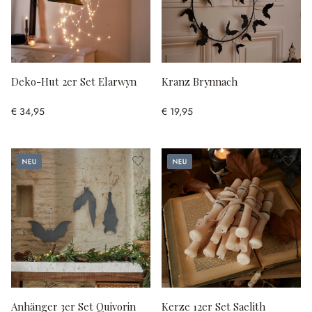
Deko-Hut 2er Set Elarwyn
Kranz Brynnach
€ 34,95
€ 19,95
Neu
Neu
Anhänger 3er Set Quivorin
Kerze 12er Set Saelith