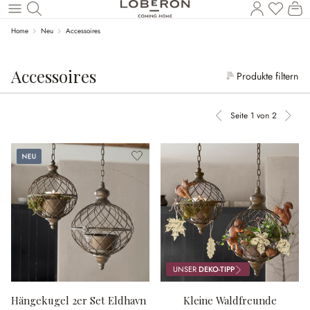
Wa
Zum Hauptinhalt springen
Home
Neu
Accessoires
Accessoires
Produkte filtern
Seite 1 von 2
Vorherige Seite
Nächs
Neu
UNSER
DEKO-TIPP
Hängekugel 2er Set Eldhavn
Kleine Waldfreunde