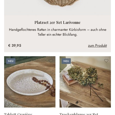
Platzset 2er Set Larivonne
Handgeflochtenes Rattan in charmanter Kürbisform – auch ohne
Teller ein echter Blickfang.
€ 39,95
zum Produkt
Neu
Neu
Tablett Gravière
Trockenblume 3er Set