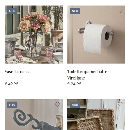
Neu
Neu
Vase Lunaras
Toilettenpapierhalter
Virellane
€ 49,95
€ 24,95
Neu
Neu