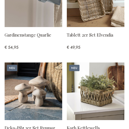
Gardinenstange Quarlie
Tablett 2er Set Elvendia
€ 54,95
€ 49,95
Neu
Neu
Deko-Pilz 3er Set Rynmor
Korb Kettlewells