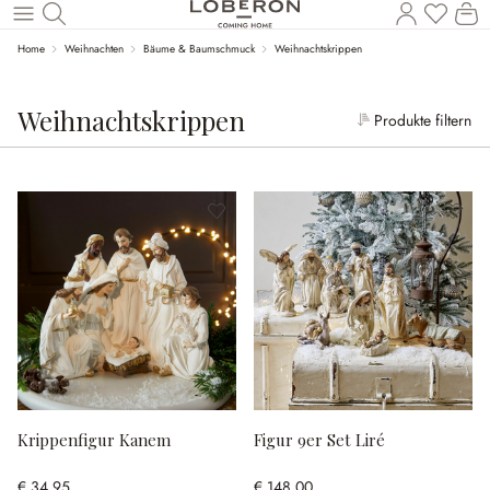
Wa
Zum Hauptinhalt springen
Home
Weihnachten
Bäume & Baumschmuck
Weihnachtskrippen
Weihnachtskrippen
Produkte filtern
Krippenfigur Kanem
Figur 9er Set Liré
€ 34,95
€ 148,00