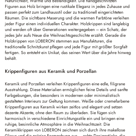
Natürlichkeit, Wärme und Beständigkeit. Die handgeschnitzten
Figuren aus Holz bringen eine rustikale Eleganz in jedes Zuhause und
passen perfekt zum Landhausstil oder zu traditionell eingerichteten
Räumen. Die sichtbare Maserung und die warmen Farbtöne verleihen
jeder Figur einen individuellen Charakter. Holzkrippen sind langlebig
und werden oft über Generationen weitergegeben – ein Schatz, der
jedes Jahr aufs Neue die Weihnachtsgeschichte erzählt. Gerade die
Holzkrippen von LOBERON stammen aus Manufakturen, die
traditionelle Schnitzkunst pflegen und jede Figur mit größter Sorgfalt
fertigen. So entsteht ein Unikat, das seinen Wert über die Jahre hinweg
behält.
Krippenfiguren aus Keramik und Porzellan
Keramik und Porzellan verleihen Krippenfiguren eine edle, filigrane
Ausstrahlung. Diese Materialien ermöglichen feine Details und sanfte
Farbgebungen, die besonders in modernen oder minimalistisch
gestalteten Interieurs zur Geltung kommen. Weiße oder cremefarbene
Krippenfiguren aus Keramik wirken zeitlos und elegant und setzen
dezente Akzente, ohne den Raum zu überladen. Sie fügen sich
harmonisch in verschiedene Einrichtungsstile ein und bringen eine
ruhige, besinnliche Atmosphäre in die Weihnachtszeit. Die
Keramikkrippen von LOBERON zeichnen sich durch ihre makellose
Glasur und die präzise Formgebung aus – echte Designstücke, die