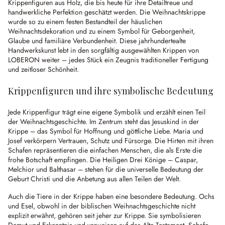
Krippenfiguren aus Holz, die bis heute für ihre Detailtreue und
handwerkliche Perfektion geschätzt werden. Die Weihnachtskrippe
wurde so zu einem festen Bestandteil der häuslichen
Weihnachtsdekoration und zu einem Symbol für Geborgenheit,
Glaube und familiäre Verbundenheit. Diese jahrhundertealte
Handwerkskunst lebt in den sorgfältig ausgewählten Krippen von
LOBERON weiter – jedes Stück ein Zeugnis traditioneller Fertigung
und zeitloser Schönheit.
Krippenfiguren und ihre symbolische Bedeutung
Jede Krippenfigur trägt eine eigene Symbolik und erzählt einen Teil
der Weihnachtsgeschichte. Im Zentrum steht das Jesuskind in der
Krippe – das Symbol für Hoffnung und göttliche Liebe. Maria und
Josef verkörpern Vertrauen, Schutz und Fürsorge. Die Hirten mit ihren
Schafen repräsentieren die einfachen Menschen, die als Erste die
frohe Botschaft empfingen. Die Heiligen Drei Könige – Caspar,
Melchior und Balthasar – stehen für die universelle Bedeutung der
Geburt Christi und die Anbetung aus allen Teilen der Welt.
Auch die Tiere in der Krippe haben eine besondere Bedeutung. Ochs
und Esel, obwohl in der biblischen Weihnachtsgeschichte nicht
explizit erwähnt, gehören seit jeher zur Krippe. Sie symbolisieren