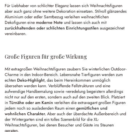
Für Liebhaber von schlichter Eleganz lassen sich Weihnachtsfiguren
aber auch ganz ohne weitere Dekoration einsetzen. Stilvoll glänzendes
Aluminium oder edler Samtbezug verleihen weihnachtlichen
Dekofiguren eine
moderne Note
und lassen sich auch mit
zurückhaltenden oder schlichten Einrichtungsstilen
ausgezeichnet
vereinbaren.
Große Figuren für große Wirkung
Mit extragroßen Weihnachtsfiguren zaubern Sie winterlichen Outdoor-
Charme in den Indoor-Bereich. Lebensnahe Tierfiguren werden zum
echten
Deko-Highlight
, das beim Hereinkommen unmöglich
übersehen werden kann. Verblüffende Fellstrukturen und eine
aufwendige Handbemalung sowie -veredelung begeistern allerdings
nicht nur auf den ersten, sondern auch auf den zweiten Blick. Platziert
in
Türnähe oder am Kamin
verleihen die extravagant großen Figuren
jedem noch so ausladenden Raum einen
gemütlichen und
wohnlichen Charakter.
Aber auch der überdachte Außenbereich und
der Wintergarten sind ein tolles Szenenbild für die XL-
Weihnachtsfiguren, bei denen Besucher und Gäste ins Staunen
geraten.