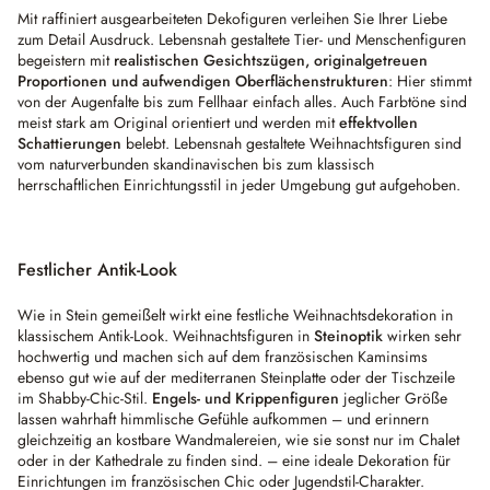
Mit raffiniert ausgearbeiteten Dekofiguren verleihen Sie Ihrer Liebe
zum Detail Ausdruck. Lebensnah gestaltete Tier- und Menschenfiguren
begeistern mit
realistischen Gesichtszügen, originalgetreuen
Proportionen und aufwendigen Oberflächenstrukturen
: Hier stimmt
von der Augenfalte bis zum Fellhaar einfach alles. Auch Farbtöne sind
meist stark am Original orientiert und werden mit
effektvollen
Schattierungen
belebt. Lebensnah gestaltete Weihnachtsfiguren sind
vom naturverbunden skandinavischen bis zum klassisch
herrschaftlichen Einrichtungsstil in jeder Umgebung gut aufgehoben.
Festlicher Antik-Look
Wie in Stein gemeißelt wirkt eine festliche Weihnachtsdekoration in
klassischem Antik-Look. Weihnachtsfiguren in
Steinoptik
wirken sehr
hochwertig und machen sich auf dem französischen Kaminsims
ebenso gut wie auf der mediterranen Steinplatte oder der Tischzeile
im Shabby-Chic-Stil.
Engels- und Krippenfiguren
jeglicher Größe
lassen wahrhaft himmlische Gefühle aufkommen – und erinnern
gleichzeitig an kostbare Wandmalereien, wie sie sonst nur im Chalet
oder in der Kathedrale zu finden sind. – eine ideale Dekoration für
Einrichtungen im französischen Chic oder Jugendstil-Charakter.