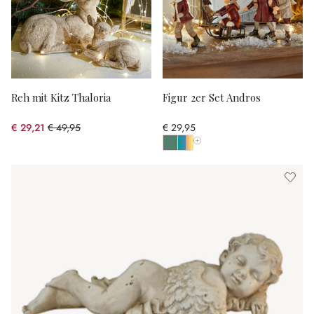
Reh mit Kitz Thaloria
Figur 2er Set Andros
€ 29,21
€ 49,95
€ 29,95
(41.52% gespart)
Alle Farben anzeigen