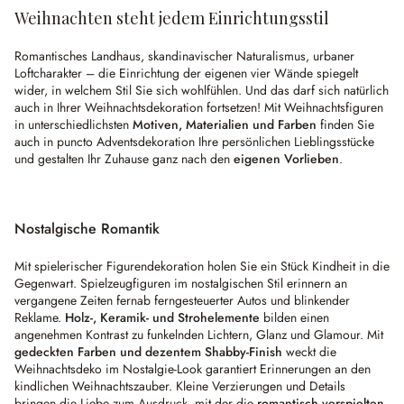
Weihnachten steht jedem Einrichtungsstil
Romantisches Landhaus, skandinavischer Naturalismus, urbaner
Loftcharakter – die Einrichtung der eigenen vier Wände spiegelt
wider, in welchem Stil Sie sich wohlfühlen. Und das darf sich natürlich
auch in Ihrer Weihnachtsdekoration fortsetzen! Mit Weihnachtsfiguren
in unterschiedlichsten
Motiven, Materialien und Farben
finden Sie
auch in puncto Adventsdekoration Ihre persönlichen Lieblingsstücke
und gestalten Ihr Zuhause ganz nach den
eigenen Vorlieben
.
Nostalgische Romantik
Mit spielerischer Figurendekoration holen Sie ein Stück Kindheit in die
Gegenwart. Spielzeugfiguren im nostalgischen Stil erinnern an
vergangene Zeiten fernab ferngesteuerter Autos und blinkender
Reklame.
Holz-, Keramik- und Strohelemente
bilden einen
angenehmen Kontrast zu funkelnden Lichtern, Glanz und Glamour. Mit
gedeckten Farben und dezentem Shabby-Finish
weckt die
Weihnachtsdeko im Nostalgie-Look garantiert Erinnerungen an den
kindlichen Weihnachtszauber. Kleine Verzierungen und Details
bringen die Liebe zum Ausdruck, mit der die
romantisch verspielten