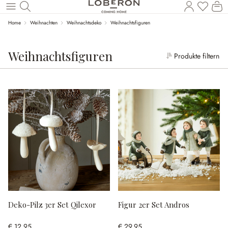
Wa
Zum Hauptinhalt springen
Home
Weihnachten
Weihnachtsdeko
Weihnachtsfiguren
Weihnachtsfiguren
Produkte filtern
Deko-Pilz 3er Set Qilexor
Figur 2er Set Andros
€ 12,95
€ 29,95