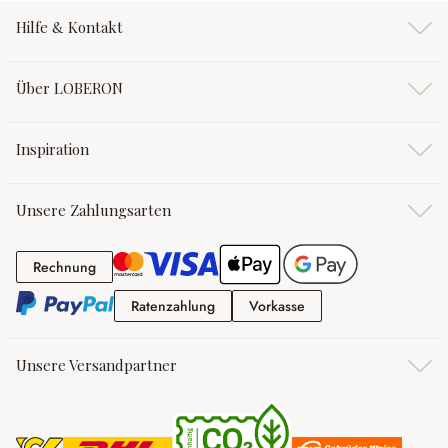
Hilfe & Kontakt
Über LOBERON
Inspiration
Unsere Zahlungsarten
Rechnung
Rechnung
Ratenzahlung
Vorkasse
Ratenzahlung
Vorkasse
Unsere Versandpartner