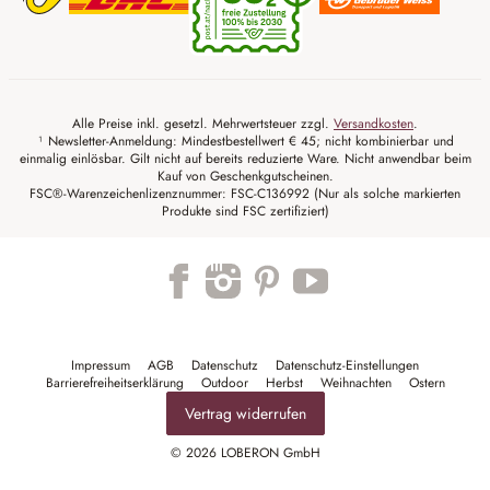
Alle Preise inkl. gesetzl. Mehrwertsteuer zzgl.
Versandkosten
.
¹ Newsletter-Anmeldung: Mindestbestellwert € 45; nicht kombinierbar und
einmalig einlösbar. Gilt nicht auf bereits reduzierte Ware. Nicht anwendbar beim
Kauf von Geschenkgutscheinen.
FSC®-Warenzeichenlizenznummer: FSC-C136992 (Nur als solche markierten
Produkte sind FSC zertifiziert)
Trustpilot
Impressum
AGB
Datenschutz
Datenschutz-Einstellungen
Barrierefreiheitserklärung
Outdoor
Herbst
Weihnachten
Ostern
Vertrag widerrufen
© 2026 LOBERON GmbH