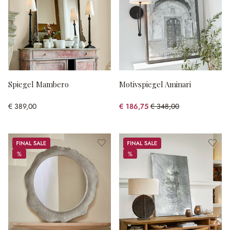
Spiegel Mambero
Motivspiegel Aminari
€ 389,00
€ 186,75
€ 348,00
(46.34% gespart)
Sale
Sale
%
%
%
%