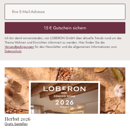
E-Mail-Adresse
*
15 € Gutschein sichern
Ich bin damit einverstanden, von LOBERON GmbH über aktuelle Trends rund um das
Thema Wohnen und Einrichten informiert zu werden. Hier finden Sie die
Versandbedingungen
für den Newsletter und die allgemeinen Informationen zum
Datenschutz
.
Herbst 2026
Gratis bestellen