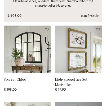
Naturbelassenes, wiederaufbereitetes Niembaumholz mit
charaktervoller Maserung.
€ 198,00
zum Produkt
Spiegel Chloe
Motivspiegel 2er Set
Marivelles
€ 198,00
€ 79,95