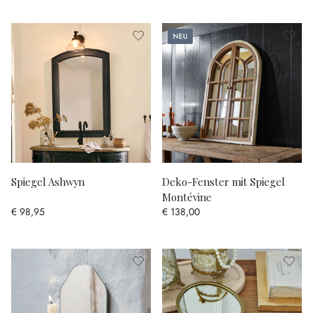
Neu
Spiegel Ashwyn
Deko-Fenster mit Spiegel
Montévine
€ 98,95
€ 138,00