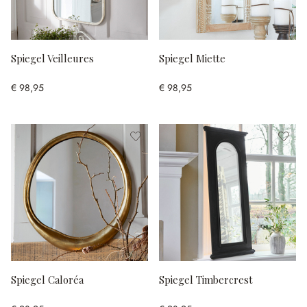
Spiegel Veilleures
Spiegel Miette
€ 98,95
€ 98,95
Spiegel Caloréa
Spiegel Timbercrest