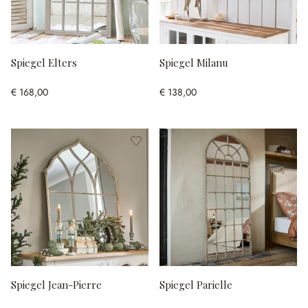
Spiegel Elters
Spiegel Milanu
€ 168,00
€ 138,00
Spiegel Jean-Pierre
Spiegel Parielle