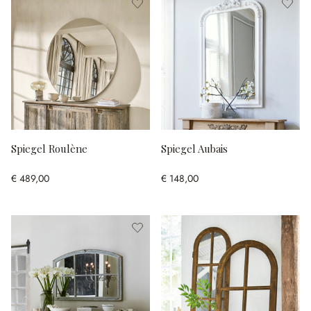
Spiegel Roulène
Spiegel Aubais
€ 489,00
€ 148,00