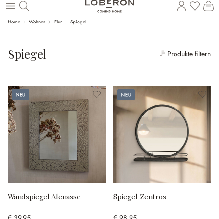
Wa
Zum Hauptinhalt springen
Home
Wohnen
Flur
Spiegel
Spiegel
Produkte filtern
Neu
Neu
Wandspiegel Alenasse
Spiegel Zentros
€ 39,95
€ 98,95