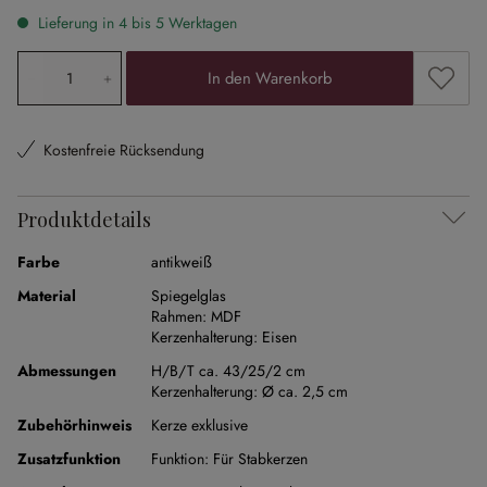
Lieferung in 4 bis 5 Werktagen
Produkt Anzahl: Gib den gewünschten Wert ein oder ben
Zum Me
In den Warenkorb
Kostenfreie Rücksendung
Produktdetails
Farbe
antikweiß
Material
Spiegelglas
Rahmen:
MDF
Kerzenhalterung:
Eisen
Abmessungen
H/B/T ca. 43/25/2 cm
Kerzenhalterung:
Ø ca. 2,5 cm
Zubehörhinweis
Kerze exklusive
Zusatzfunktion
Funktion:
Für Stabkerzen