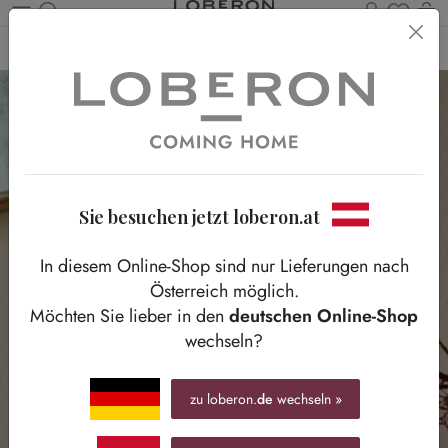
Du has
Wa
Zum Hauptinhalt springen
Home
Schlafen
Accessoires
Spiegel
Sie besuchen jetzt loberon.at
In diesem Online-Shop sind nur Lieferungen nach
Österreich möglich.
Möchten Sie lieber in den
deutschen Online-Shop
wechseln?
zu loberon.
de
wechseln »