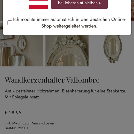
bei loberon.
at
bleiben »
Ich möchte immer automatisch in den deutschen Online-
Shop weitergeleitet werden.
Wandkerzenhalter Vallombre
Antik gestalteter Holzrahmen.
Eisenhalterung für eine Stabkerze.
Mit Spiegeleinsatz.
€ 28,95
inkl. MwSt. zzgl. Versandkosten
Best-Nr.
25201