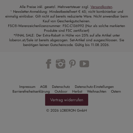
Alle Preise inkl. gesetzl. Mehrwertsteuer zzgl.
Versandkosten
.
¹ Newsletter-Anmeldung: Mindestbestellwert € 45; nicht kombinierbar und
einmalig einlösbar. Gilt nicht auf bereits reduzierte Ware. Nicht anwendbar beim
Kauf von Geschenkgutscheinen.
FSC®-Warenzeichenlizenznummer: FSC-C136992 (Nur als solche markierten
Produkte sind FSC zertifiziert)
*FINAL SALE: Der Extra-Rabatt in Höhe von 25% auf alle Artikel unter
loberon.at/Sale ist bereits abgezogen. Set-Artikel sind ausgeschlossen. Sie
benötigen keinen Gutscheincode. Gültig bis 11.08.2026.
Trustpilot
Impressum
AGB
Datenschutz
Datenschutz-Einstellungen
Barrierefreiheitserklärung
Outdoor
Herbst
Weihnachten
Ostern
Vertrag widerrufen
© 2026 LOBERON GmbH