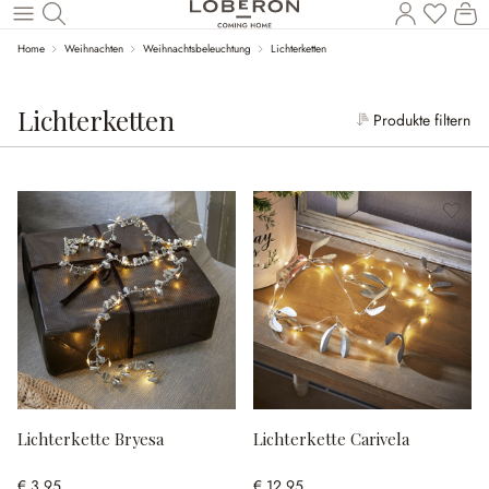
Wa
Zum Hauptinhalt springen
Home
Weihnachten
Weihnachtsbeleuchtung
Lichterketten
Lichterketten
Produkte filtern
Lichterkette Bryesa
Lichterkette Carivela
€ 3,95
€ 12,95