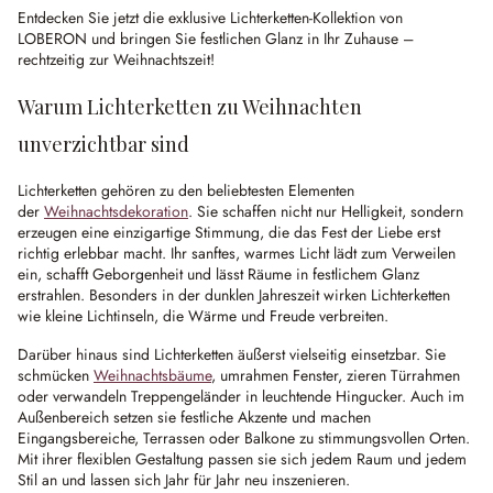
Entdecken Sie jetzt die exklusive Lichterketten-Kollektion von
LOBERON und bringen Sie festlichen Glanz in Ihr Zuhause –
rechtzeitig zur Weihnachtszeit!
Warum Lichterketten zu Weihnachten
unverzichtbar sind
Lichterketten gehören zu den beliebtesten Elementen
der
Weihnachtsdekoration
. Sie schaffen nicht nur Helligkeit, sondern
erzeugen eine einzigartige Stimmung, die das Fest der Liebe erst
richtig erlebbar macht. Ihr sanftes, warmes Licht lädt zum Verweilen
ein, schafft Geborgenheit und lässt Räume in festlichem Glanz
erstrahlen. Besonders in der dunklen Jahreszeit wirken Lichterketten
wie kleine Lichtinseln, die Wärme und Freude verbreiten.
Darüber hinaus sind Lichterketten äußerst vielseitig einsetzbar. Sie
schmücken
Weihnachtsbäume
, umrahmen Fenster, zieren Türrahmen
oder verwandeln Treppengeländer in leuchtende Hingucker. Auch im
Außenbereich setzen sie festliche Akzente und machen
Eingangsbereiche, Terrassen oder Balkone zu stimmungsvollen Orten.
Mit ihrer flexiblen Gestaltung passen sie sich jedem Raum und jedem
Stil an und lassen sich Jahr für Jahr neu inszenieren.