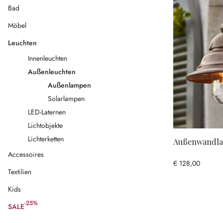
Bad
Möbel
Leuchten
Innenleuchten
Außenleuchten
Außenlampen
Solarlampen
LED-Laternen
Lichtobjekte
Lichterketten
Außenwandla
Accessoires
€ 128,00
Textilien
Kids
-25%
SALE
(25% gespart)