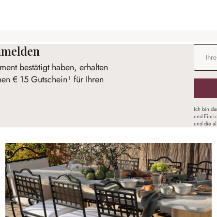
anmelden
E-Mail-
ent bestätigt haben, erhalten
nen € 15 Gutschein¹ für Ihren
Ich bin d
und Einri
und die a