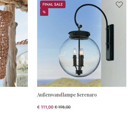
Sale
%
%
Außenwandlampe Serenaro
€ 111,00
€ 198,00
(43.94% gespart)