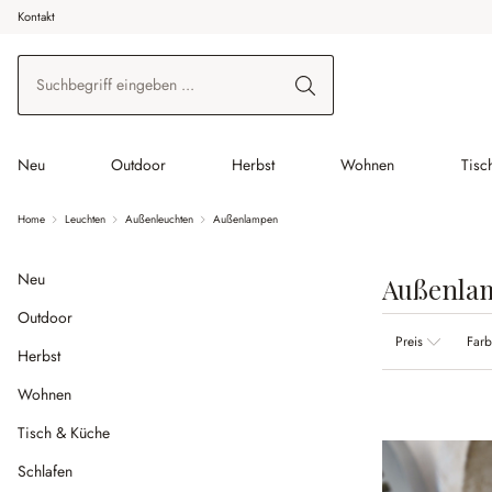
Kontakt
 Hauptinhalt springen
Zur Suche springen
Zur Hauptnavigation springen
Neu
Outdoor
Herbst
Wohnen
Tisc
Home
Leuchten
Außenleuchten
Außenlampen
Neu
Außenla
Outdoor
Preis
Far
Herbst
Wohnen
Tisch & Küche
Schlafen