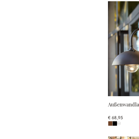
Außenwandla
€ 68,95
Alle Farben