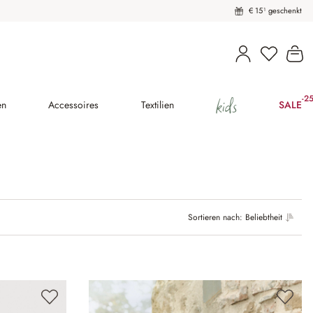
€ 15¹ geschenkt
Wa
kids
-2
(25
en
Accessoires
Textilien
SALE
Sortieren nach:
Beliebtheit