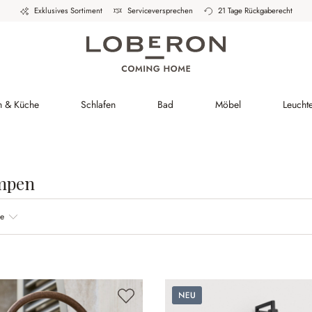
Exklusives Sortiment
Serviceversprechen
21 Tage Rückgaberecht
h & Küche
Schlafen
Bad
Möbel
Leucht
mpen
be
Neu