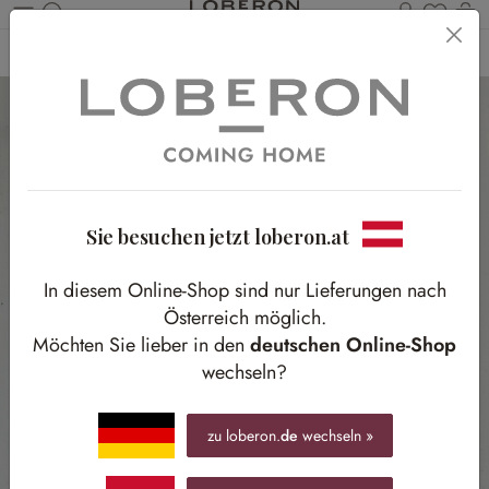
Du has
Wa
Zum Hauptinhalt springen
Home
Möbel
Beleuchtung
Außenlampen
Sie besuchen jetzt loberon.at
In diesem Online-Shop sind nur Lieferungen nach
Österreich möglich.
Möchten Sie lieber in den
deutschen Online-Shop
wechseln?
zu loberon.
de
wechseln »