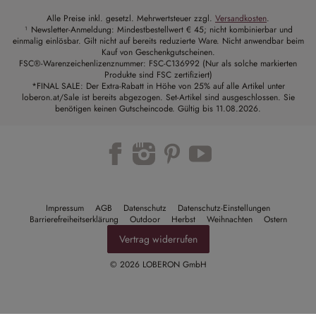
Alle Preise inkl. gesetzl. Mehrwertsteuer zzgl.
Versandkosten
.
¹ Newsletter-Anmeldung: Mindestbestellwert € 45; nicht kombinierbar und
einmalig einlösbar. Gilt nicht auf bereits reduzierte Ware. Nicht anwendbar beim
Kauf von Geschenkgutscheinen.
FSC®-Warenzeichenlizenznummer: FSC-C136992 (Nur als solche markierten
Produkte sind FSC zertifiziert)
*FINAL SALE: Der Extra-Rabatt in Höhe von 25% auf alle Artikel unter
loberon.at/Sale ist bereits abgezogen. Set-Artikel sind ausgeschlossen. Sie
benötigen keinen Gutscheincode. Gültig bis 11.08.2026.
Trustpilot
Impressum
AGB
Datenschutz
Datenschutz-Einstellungen
Barrierefreiheitserklärung
Outdoor
Herbst
Weihnachten
Ostern
Vertrag widerrufen
© 2026 LOBERON GmbH