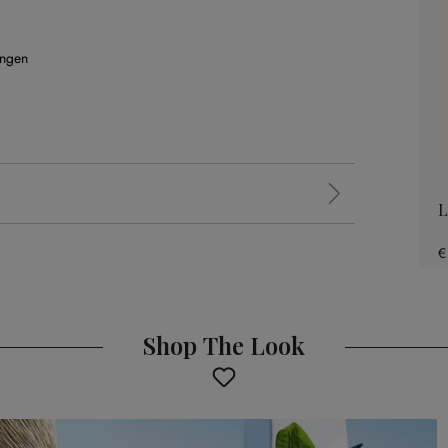
ungen
L
€
Shop The Look