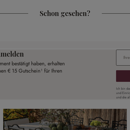
Schon gesehen?
anmelden
E-Mail-
ent bestätigt haben, erhalten
nen € 15 Gutschein¹ für Ihren
Ich bin d
und Einri
und die a