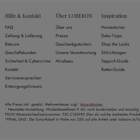
Hilfe & Kontakt
Über LOBERON
Inspiration
FAQ
Über uns
Homestories
Zahlung & Lieferung
Presse
Deko-Tipps
Retoure
Geschenkgutschein
Shop the Looks
Geschäftskunden
Unsere Verantwortung
Stilrichtungen
Sicherheit & Cybercrime
Mirabeau
Teppich-Guide
Kontakt
Rattan-Guide
Serviceversprechen
Entsorgungshinweis
Alle Preise inkl. gesetzl. Mehrwertsteuer zzgl.
Versandkosten
.
¹ Newsletter-Anmeldung: Mindestbestellwert € 45; nicht kombinierbar und einmalig 
FSC®-Warenzeichenlizenznummer: FSC-C136992 (Nur als solche markierten Produkte 
*FINAL SALE: Der Extra-Rabatt in Höhe von 25% auf alle Artikel unter loberon.at/Sa