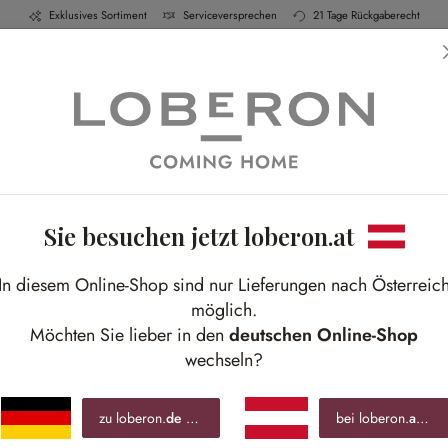
Exklusives Sortiment
Serviceversprechen
21 Tage Rückgaberecht
h & Küche
Schlafen
Bad
Möbel
Leucht
Sie besuchen jetzt loberon.at
L
In diesem Online-Shop sind nur Lieferungen nach Österreic
Natü
möglich.
Hand
Möchten Sie lieber in den
deutschen Online-Shop
wechseln?
€ 1
zu loberon.
de
wechseln »
bei loberon.
at
blei
inkl.