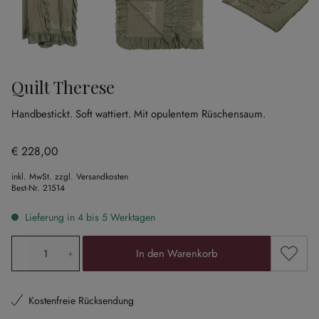
Quilt Therese
Handbestickt.
Soft wattiert.
Mit opulentem Rüschensaum.
€ 228,00
inkl. MwSt. zzgl. Versandkosten
Best-Nr.
21514
Lieferung in 4 bis 5 Werktagen
Produkt Anzahl: Gib den gewünschten Wert ein oder ben
Zum Me
In den Warenkorb
Kostenfreie Rücksendung