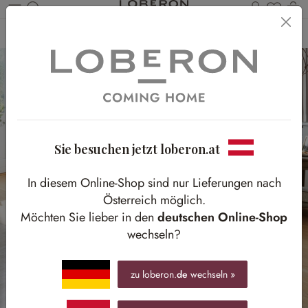
Du has
Wa
Zum Hauptinhalt springen
Home
Textilien
Schlafzimmertextilien
Quilts & Tagesdecken
Sie besuchen jetzt loberon.at
In diesem Online-Shop sind nur Lieferungen nach
Österreich möglich.
Möchten Sie lieber in den
deutschen Online-Shop
wechseln?
zu loberon.
de
wechseln »