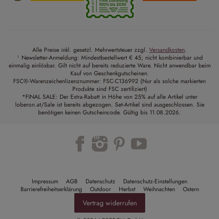
Alle Preise inkl. gesetzl. Mehrwertsteuer zzgl.
Versandkosten
.
¹ Newsletter-Anmeldung: Mindestbestellwert € 45; nicht kombinierbar und
einmalig einlösbar. Gilt nicht auf bereits reduzierte Ware. Nicht anwendbar beim
Kauf von Geschenkgutscheinen.
FSC®-Warenzeichenlizenznummer: FSC-C136992 (Nur als solche markierten
Produkte sind FSC zertifiziert)
*FINAL SALE: Der Extra-Rabatt in Höhe von 25% auf alle Artikel unter
loberon.at/Sale ist bereits abgezogen. Set-Artikel sind ausgeschlossen. Sie
benötigen keinen Gutscheincode. Gültig bis 11.08.2026.
Trustpilot
Impressum
AGB
Datenschutz
Datenschutz-Einstellungen
Barrierefreiheitserklärung
Outdoor
Herbst
Weihnachten
Ostern
Vertrag widerrufen