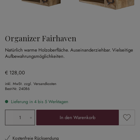
Organizer Fairhaven
Natürlich warme Holzoberfläche.
Auseinanderziehbar.
Vielseitige
Aufbewahrungsmöglichkeiten.
€ 128,00
inkl. MwSt. zzgl. Versandkosten
Best-Nr.
24086
Lieferung in 4 bis 5 Werktagen
Produkt Anzahl: Gib den gewünschten Wert ein oder ben
Zum Me
In den Warenkorb
Kostenfreie Rücksendung