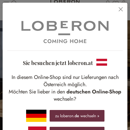
Du has
Wa
Zum Hauptinhalt springen
Home
Wohnen
Arbeitszimmer
Aufbewahrung
Sie besuchen jetzt loberon.at
In diesem Online-Shop sind nur Lieferungen nach
Österreich möglich.
Möchten Sie lieber in den
deutschen Online-Shop
wechseln?
zu loberon.
de
wechseln »