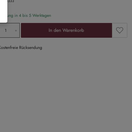
Nr.
13333
eferung in 4 bis 5 Werktagen
odukt Anzahl: Gib den gewünschten Wert ein
Zum Me
In den Warenkorb
Kostenfreie Rücksendung