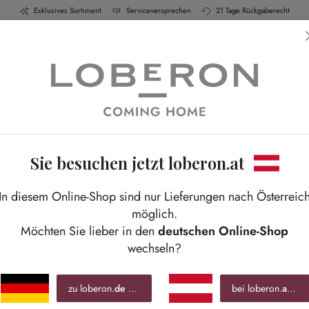
Exklusives Sortiment
Serviceversprechen
21 Tage Rückgaberecht
ch & Küche
Schlafen
Bad
Möbel
Leucht
Sie besuchen jetzt loberon.at
O
In diesem Online-Shop sind nur Lieferungen nach Österreic
Aus
möglich.
Abl
Möchten Sie lieber in den
deutschen Online-Shop
wechseln?
€ 5
zu loberon.
de
wechseln »
bei loberon.
at
blei
inkl.