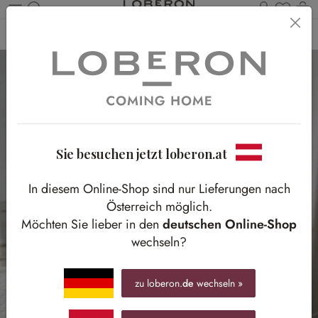
Du has
Wa
Zum Hauptinhalt springen
Home
Bad
Accessoires
Badzubehör
Sie besuchen jetzt loberon.at
In diesem Online-Shop sind nur Lieferungen nach
Österreich möglich.
Möchten Sie lieber in den
deutschen Online-Shop
wechseln?
zu loberon.
de
wechseln »