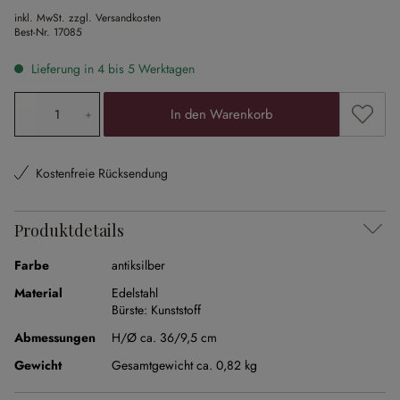
inkl. MwSt. zzgl. Versandkosten
Best-Nr.
17085
Lieferung in 4 bis 5 Werktagen
Produkt Anzahl: Gib den gewünschten Wert ein oder ben
Zum Me
In den Warenkorb
Kostenfreie Rücksendung
Produktdetails
Farbe
antiksilber
Material
Edelstahl
Bürste:
Kunststoff
Abmessungen
H/Ø ca. 36/9,5 cm
Gewicht
Gesamtgewicht ca. 0,82 kg