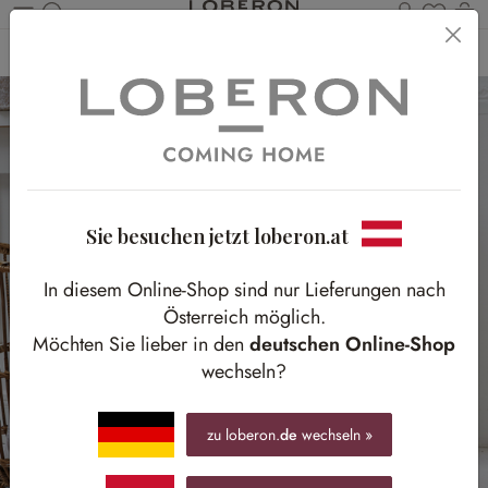
Du has
Wa
Zum Hauptinhalt springen
Home
Bad
Accessoires
Badzubehör
Sie besuchen jetzt loberon.at
In diesem Online-Shop sind nur Lieferungen nach
Österreich möglich.
Möchten Sie lieber in den
deutschen Online-Shop
wechseln?
zu loberon.
de
wechseln »