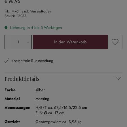
€ 98,95
inkl. MwSt. zzgl. Versandkosten
Best-Nr.
16083
Lieferung in 4 bis 5 Werktagen
Produkt Anzahl: Gib den gewünschten Wert ein oder ben
Zum Me
In den Warenkorb
Kostenfreie Rücksendung
Produktdetails
Farbe
silber
Material
Messing
Abmessungen
H/B/T ca. 67,5/16,5/22,5 cm
Fuß:
Ø ca. 17 cm
Gewicht
Gesamtgewicht ca. 3,95 kg