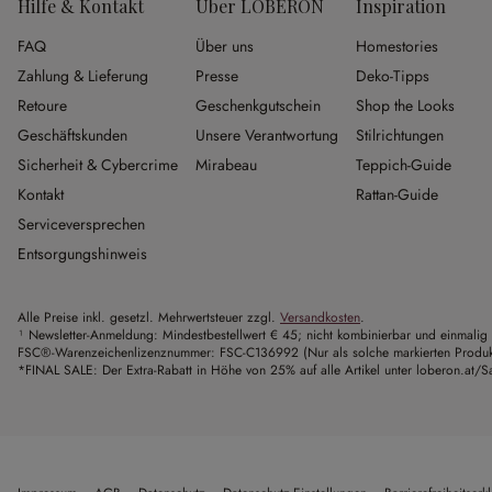
Hilfe & Kontakt
Über LOBERON
Inspiration
FAQ
Über uns
Homestories
Zahlung & Lieferung
Presse
Deko-Tipps
Retoure
Geschenkgutschein
Shop the Looks
Geschäftskunden
Unsere Verantwortung
Stilrichtungen
Sicherheit & Cybercrime
Mirabeau
Teppich-Guide
Kontakt
Rattan-Guide
Serviceversprechen
Entsorgungshinweis
Alle Preise inkl. gesetzl. Mehrwertsteuer zzgl.
Versandkosten
.
¹ Newsletter-Anmeldung: Mindestbestellwert € 45; nicht kombinierbar und einmalig 
FSC®-Warenzeichenlizenznummer: FSC-C136992 (Nur als solche markierten Produkte 
*FINAL SALE: Der Extra-Rabatt in Höhe von 25% auf alle Artikel unter loberon.at/Sa