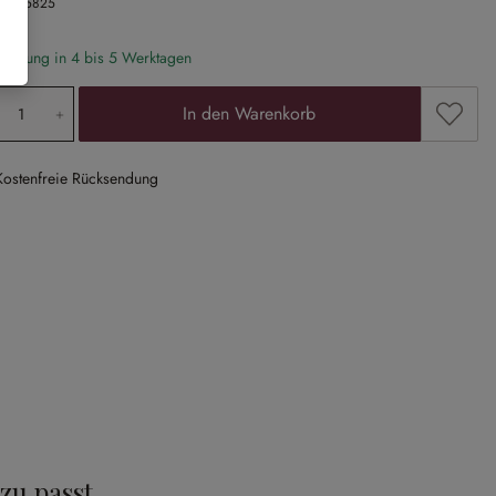
Nr.
25825
eferung in 4 bis 5 Werktagen
odukt Anzahl: Gib den gewünschten Wert ein
Zum Me
In den Warenkorb
Kostenfreie Rücksendung
zu passt