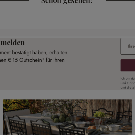
anmelden
E-Mail-
ent bestätigt haben, erhalten
nen € 15 Gutschein¹ für Ihren
Ich bin d
und Einri
und die a