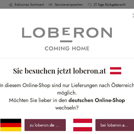
Exklusives Sortiment
Serviceversprechen
21 Tage Rückgaberecht
ch & Küche
Schlafen
Bad
Möbel
Leucht
Sie besuchen jetzt loberon.at
B
In diesem Online-Shop sind nur Lieferungen nach Österreic
Glän
möglich.
dreh
Möchten Sie lieber in den
deutschen Online-Shop
wechseln?
€ 5
zu loberon.
de
wechseln »
bei loberon.
at
blei
inkl.