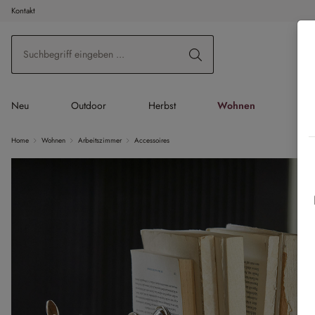
Kontakt
 Hauptinhalt springen
Zur Suche springen
Zur Hauptnavigation springen
Neu
Outdoor
Herbst
Wohnen
Tis
Home
Wohnen
Arbeitszimmer
Accessoires