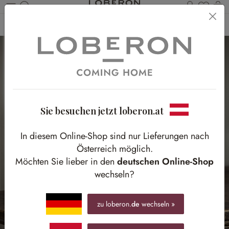
Du has
Wa
Zum Hauptinhalt springen
Home
Wohnen
Accessoires
Dekoration
Dekoobjekte
Sie besuchen jetzt loberon.at
In diesem Online-Shop sind nur Lieferungen nach
Österreich möglich.
Möchten Sie lieber in den
deutschen Online-Shop
wechseln?
zu loberon.
de
wechseln »