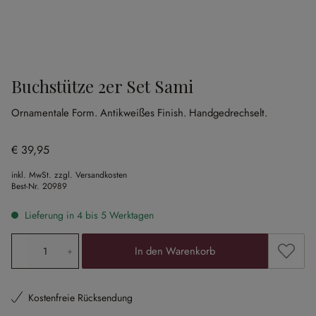
Buchstütze 2er Set Sami
Ornamentale Form.
Antikweißes Finish.
Handgedrechselt.
€ 39,95
inkl. MwSt. zzgl. Versandkosten
Best-Nr.
20989
Lieferung in 4 bis 5 Werktagen
Produkt Anzahl: Gib den gewünschten Wert ein oder ben
Zum Me
In den Warenkorb
Kostenfreie Rücksendung