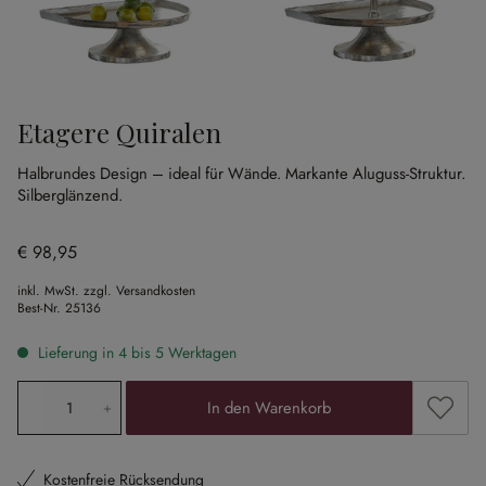
Etagere Quiralen
Halbrundes Design – ideal für Wände.
Markante Aluguss-Struktur.
Silberglänzend.
€ 98,95
inkl. MwSt. zzgl. Versandkosten
Best-Nr.
25136
Lieferung in 4 bis 5 Werktagen
Produkt Anzahl: Gib den gewünschten Wert ein oder ben
Zum Me
In den Warenkorb
Kostenfreie Rücksendung