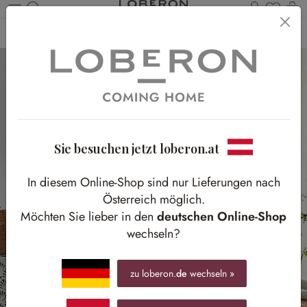
Du has
Wa
Zum Hauptinhalt springen
Home
Tisch & Küche
Gedeckter Tisch
Etageren
Sie besuchen jetzt loberon.at
In diesem Online-Shop sind nur Lieferungen nach
Österreich möglich.
Möchten Sie lieber in den
deutschen Online-Shop
wechseln?
zu loberon.
de
wechseln »