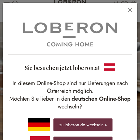
Du has
Wa
Zum Hauptinhalt springen
Home
Accessoires
Dekoration
Figuren
Sie besuchen jetzt loberon.at
In diesem Online-Shop sind nur Lieferungen nach
Österreich möglich.
Möchten Sie lieber in den
deutschen Online-Shop
wechseln?
zu loberon.
de
wechseln »