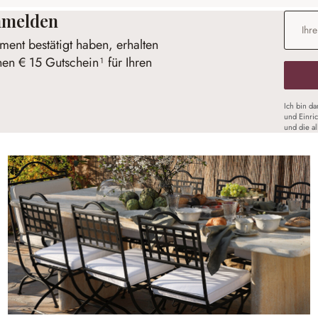
anmelden
E-Mail-
ent bestätigt haben, erhalten
nen € 15 Gutschein¹ für Ihren
Ich bin d
und Einri
und die a