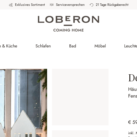
Exklusives Sortiment
Serviceversprechen
21 Tage Rückgaberecht
h & Küche
Schlafen
Bad
Möbel
Leucht
D
Häu
Fen
€ 5
inkl.