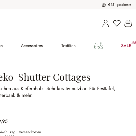
€ 15¹ geschenkt
Wa
kids
-2
(25
en
Accessoires
Textilien
SALE
eko-Shutter Cottages
schen aus Kiefernholz.
Sehr kreativ nutzbar.
Für Festtafel,
sterbank & mehr.
9,95
 MwSt. zzgl. Versandkosten