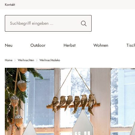
Kontakt
 Hauptinhalt springen
Zur Suche springen
Zur Hauptnavigation springen
Neu
Outdoor
Herbst
Wohnen
Tisc
Home
Weihnachten
Weihnachtsdeko