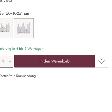
Nr.
21302
ße: 50x100x1 cm
30x85x1 cm
50x100x1 cm
eferung in 4 bis 5 Werktagen
odukt Anzahl: Gib den gewünschten Wert ein
Zum Me
In den Warenkorb
Kostenfreie Rücksendung