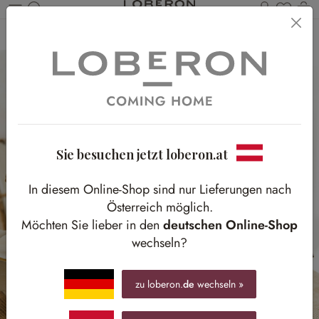
Du has
Wa
Zum Hauptinhalt springen
Home
Herbst
Waldtiere
Sie besuchen jetzt loberon.at
In diesem Online-Shop sind nur Lieferungen nach
Österreich möglich.
Möchten Sie lieber in den
deutschen Online-Shop
wechseln?
zu loberon.
de
wechseln »