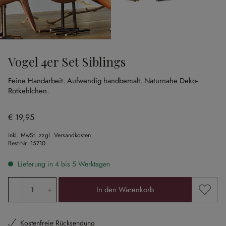
Vogel 4er Set Siblings
Feine Handarbeit.
Aufwendig handbemalt.
Naturnahe Deko-
Rotkehlchen.
€ 19,95
inkl. MwSt. zzgl. Versandkosten
Best-Nr.
15710
Lieferung in 4 bis 5 Werktagen
Produkt Anzahl: Gib den gewünschten Wert ein oder ben
Zum Me
In den Warenkorb
Kostenfreie Rücksendung