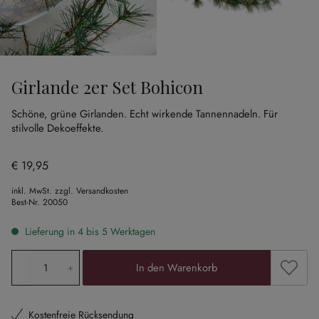
Girlande 2er Set Bohicon
Schöne, grüne Girlanden.
Echt wirkende Tannennadeln.
Für
stilvolle Dekoeffekte.
€ 19,95
inkl. MwSt. zzgl. Versandkosten
Best-Nr.
20050
Lieferung in 4 bis 5 Werktagen
Produkt Anzahl: Gib den gewünschten Wert ein oder ben
Zum Me
In den Warenkorb
Kostenfreie Rücksendung