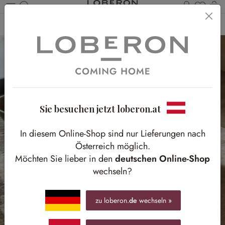
Du has
Wa
Zum Hauptinhalt springen
Home
Weihnachten
Weihnachtsdeko
Girlanden & Kränze
Sie besuchen jetzt loberon.at
In diesem Online-Shop sind nur Lieferungen nach
Österreich möglich.
Möchten Sie lieber in den
deutschen Online-Shop
wechseln?
zu loberon.
de
wechseln »