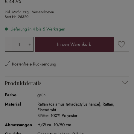
€ 44,95
inkl. MwSt. zzgl. Versandkosten
Best-Nr.
25320
Lieferung in 4 bis 5 Werktagen
Produkt Anzahl: Gib den gewünschten Wert ein oder ben
Zum Me
In den Warenkorb
Kostenfreie Rücksendung
Produktdetails
Farbe
grün
Material
Rattan (calamus tetradactylus hance)
,
Rattan
,
Eisendraht
Blätter:
100% Polyester
Abmessungen
H/Ø ca. 10/50 cm