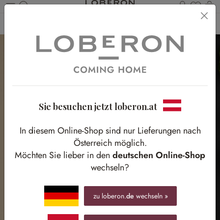
Du has
Wa
Zum Hauptinhalt springen
Home
Herbst
Waldspaziergang
Sie besuchen jetzt loberon.at
In diesem Online-Shop sind nur Lieferungen nach
Österreich möglich.
Möchten Sie lieber in den
deutschen Online-Shop
wechseln?
zu loberon.
de
wechseln »