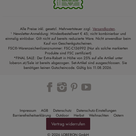
Alle Preise inkl. gesetzl. Mehrwertsteuer zzgl.
Versandkosten
.
¹ Newsletter-Anmeldung: Mindestbestellwert € 45; nicht kombinierbar und
einmalig einlösbar. Gilt nicht auf bereits reduzierte Ware. Nicht anwendbar beim
Kauf von Geschenkgutscheinen.
FSC®-Warenzeichenlizenznummer: FSC-C136992 (Nur als solche markierten
Produkte sind FSC zertifiziert)
*FINAL SALE: Der Extra-Rabatt in Höhe von 25% auf alle Artikel unter
loberon.at/Sale ist bereits abgezogen. Set-Artikel sind ausgeschlossen. Sie
benötigen keinen Gutscheincode. Gültig bis 11.08.2026.
Trustpilot
Impressum
AGB
Datenschutz
Datenschutz-Einstellungen
Barrierefreiheitserklärung
Outdoor
Herbst
Weihnachten
Ostern
Vertrag widerrufen
© 2026 LOBERON GmbH