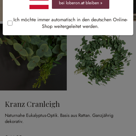
bei loberon.
at
bleiben »
Ich möchte immer automatisch in den deutschen Online-
Shop weitergeleitet werden.
Kranz Cranleigh
Naturnahe Eukalyptus-Optik.
Basis aus Rattan.
Ganzjährig
dekorativ.