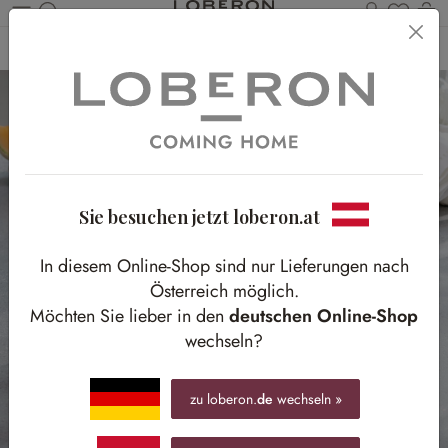
Du has
Wa
Zum Hauptinhalt springen
Home
Accessoires
Dekoration
Schalen
Sie besuchen jetzt loberon.at
In diesem Online-Shop sind nur Lieferungen nach
Österreich möglich.
Möchten Sie lieber in den
deutschen Online-Shop
wechseln?
zu loberon.
de
wechseln »