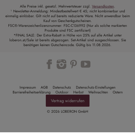
Alle Preise inkl. gesetzl. Mehrwertsteuer zzgl.
Versandkosten
.
¹ Newsletter-Anmeldung: Mindestbestellwert € 45; nicht kombinierbar und
einmalig einlösbar. Gilt nicht auf bereits reduzierte Ware. Nicht anwendbar beim
Kauf von Geschenkgutscheinen.
FSC®-Warenzeichenlizenznummer: FSC-C136992 (Nur als solche markierten
Produkte sind FSC zertifiziert)
*FINAL SALE: Der Extra-Rabatt in Höhe von 25% auf alle Artikel unter
loberon.at/Sale ist bereits abgezogen. Set-Artikel sind ausgeschlossen. Sie
benötigen keinen Gutscheincode. Gültig bis 11.08.2026.
Trustpilot
Impressum
AGB
Datenschutz
Datenschutz-Einstellungen
Barrierefreiheitserklärung
Outdoor
Herbst
Weihnachten
Ostern
Vertrag widerrufen
© 2026 LOBERON GmbH