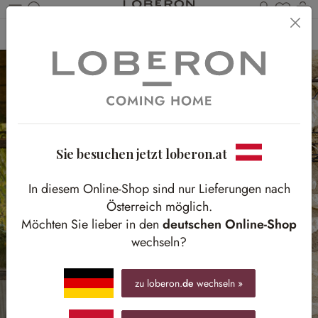
Du has
Wa
Zum Hauptinhalt springen
Home
Outdoor
Gartenzubehör
Rankhilfen
Sie besuchen jetzt loberon.at
In diesem Online-Shop sind nur Lieferungen nach
Österreich möglich.
Möchten Sie lieber in den
deutschen Online-Shop
wechseln?
zu loberon.
de
wechseln »