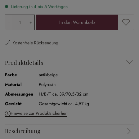
Lieferung in 4 bis 5 Werktagen
Produkt Anzahl: Gib den gewünschten Wert ein oder ben
Zum Me
In den Warenkorb
Kostenfreie Rücksendung
Produktdetails
Farbe
antikbeige
Material
Polyresin
Abmessungen
H/B/T ca. 39/70,5/32 cm
Gewicht
Gesamtgewicht ca. 4,57 kg
Hinweise zur Produktsicherheit
Beschreibung