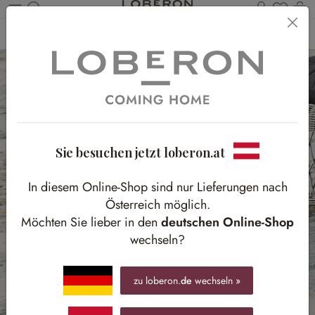
Du has
Wa
Zum Hauptinhalt springen
Home
Outdoor
Gartendekoration
Sie besuchen jetzt loberon.at
In diesem Online-Shop sind nur Lieferungen nach
Österreich möglich.
Möchten Sie lieber in den
deutschen Online-Shop
wechseln?
zu loberon.
de
wechseln »