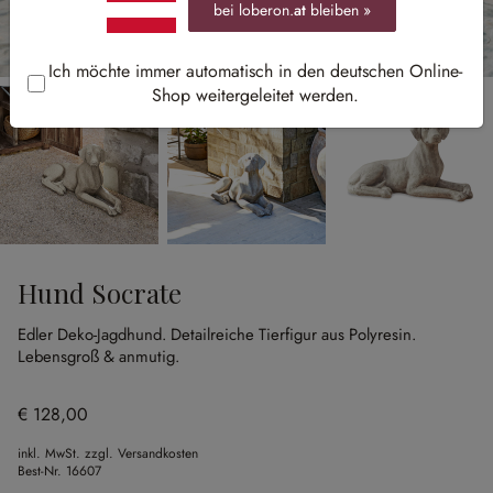
bei loberon.
at
bleiben »
Ich möchte immer automatisch in den deutschen Online-
Shop weitergeleitet werden.
Hund Socrate
Edler Deko-Jagdhund.
Detailreiche Tierfigur aus Polyresin.
Lebensgroß & anmutig.
€ 128,00
inkl. MwSt. zzgl. Versandkosten
Best-Nr.
16607