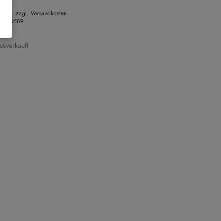
 MwSt. zzgl. Versandkosten
Nr.
10689
sverkauft