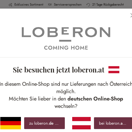
Exklusives Sortiment
Serviceversprechen
21 Tage Rückgaberecht
h & Küche
Schlafen
Bad
Möbel
Leucht
Sie besuchen jetzt loberon.at
S
C
In diesem Online-Shop sind nur Lieferungen nach Österreic
möglich.
Mit
Möchten Sie lieber in den
deutschen Online-Shop
Medi
wechseln?
zu loberon.
de
wechseln »
bei loberon.
at
blei
€ 2