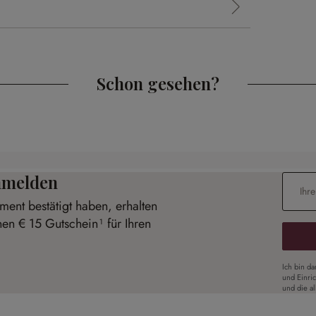
Schon gesehen?
anmelden
E-Mail-
ent bestätigt haben, erhalten
nen € 15 Gutschein¹ für Ihren
Ich bin d
und Einri
und die a