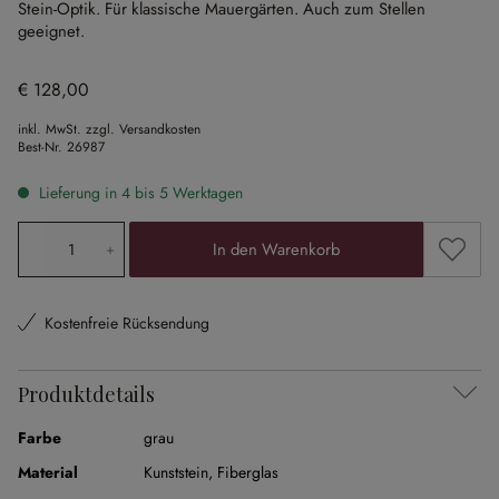
Stein-Optik.
Für klassische Mauergärten.
Auch zum Stellen
geeignet.
€ 128,00
inkl. MwSt. zzgl. Versandkosten
Best-Nr.
26987
Lieferung in 4 bis 5 Werktagen
Produkt Anzahl: Gib den gewünschten Wert ein oder ben
Zum Me
In den Warenkorb
Kostenfreie Rücksendung
Produktdetails
Farbe
grau
Material
Kunststein
,
Fiberglas