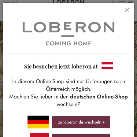
Du has
Wa
Zum Hauptinhalt springen
Home
Outdoor
Gartenzubehör
Übertöpfe & Amphoren
Sie besuchen jetzt loberon.at
In diesem Online-Shop sind nur Lieferungen nach
Österreich möglich.
Möchten Sie lieber in den
deutschen Online-Shop
wechseln?
zu loberon.
de
wechseln »