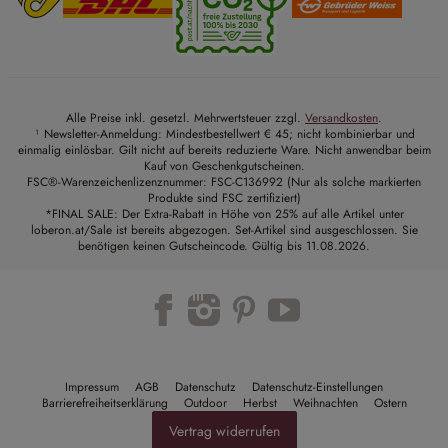
Alle Preise inkl. gesetzl. Mehrwertsteuer zzgl.
Versandkosten
.
¹ Newsletter-Anmeldung: Mindestbestellwert € 45; nicht kombinierbar und
einmalig einlösbar. Gilt nicht auf bereits reduzierte Ware. Nicht anwendbar beim
Kauf von Geschenkgutscheinen.
FSC®-Warenzeichenlizenznummer: FSC-C136992 (Nur als solche markierten
Produkte sind FSC zertifiziert)
*FINAL SALE: Der Extra-Rabatt in Höhe von 25% auf alle Artikel unter
loberon.at/Sale ist bereits abgezogen. Set-Artikel sind ausgeschlossen. Sie
benötigen keinen Gutscheincode. Gültig bis 11.08.2026.
Trustpilot
Impressum
AGB
Datenschutz
Datenschutz-Einstellungen
Barrierefreiheitserklärung
Outdoor
Herbst
Weihnachten
Ostern
Vertrag widerrufen