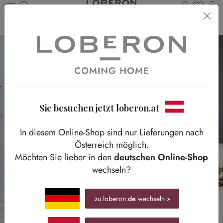
Du has
Wa
Zum Hauptinhalt springen
Home
Outdoor
Gartenzubehör
Übertöpfe & Amphoren
Sie besuchen jetzt loberon.at
In diesem Online-Shop sind nur Lieferungen nach
Österreich möglich.
Möchten Sie lieber in den
deutschen Online-Shop
wechseln?
zu loberon.
de
wechseln »