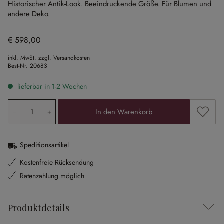
Historischer Antik-Look.
Beeindruckende Größe.
Für Blumen und
andere Deko.
€ 598,00
inkl. MwSt. zzgl. Versandkosten
Best-Nr.
20683
lieferbar in 1-2 Wochen
Produkt Anzahl: Gib den gewünschten Wert ein oder ben
Zum Me
In den Warenkorb
Speditionsartikel
Kostenfreie Rücksendung
Ratenzahlung möglich
Produktdetails