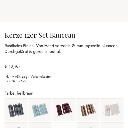
Kerze 12er Set Bauceau
Rustikales Finish.
Von Hand veredelt.
Stimmungsvolle Nuancen.
Durchgefärbt & geruchsneutral.
€ 12,95
inkl. MwSt. zzgl. Versandkosten
Best-Nr.
19672
Farbe: hellbraun
anthrazit
blau
bordeaux
bunt
creme