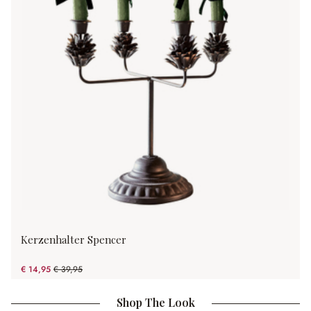
Kerzenhalter Spencer
€ 14,95
€ 39,95
(62.58% gespart)
Shop The Look