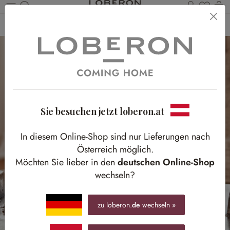
Du has
Wa
Zum Hauptinhalt springen
Home
Accessoires
Kerzen & Licht
Kerzenständer
Sie besuchen jetzt loberon.at
In diesem Online-Shop sind nur Lieferungen nach
Österreich möglich.
Möchten Sie lieber in den
deutschen Online-Shop
wechseln?
zu loberon.
de
wechseln »