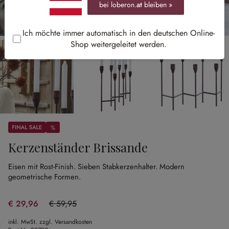
bei loberon.
at
bleiben »
Ich möchte immer automatisch in den deutschen Online-
Shop weitergeleitet werden.
Sale
%
%
Kerzenständer Brissande
Eisen mit Rost-Finish.
Sieben Stabkerzenhalter.
Modern
geometrische Formen.
€ 29,96
€ 59,95
(50.03% gespart)
inkl. MwSt. zzgl. Versandkosten