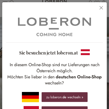
Du has
Wa
Zum Hauptinhalt springen
Home
Accessoires
Kerzen & Licht
Kerzenständer
Sie besuchen jetzt loberon.at
In diesem Online-Shop sind nur Lieferungen nach
Österreich möglich.
Möchten Sie lieber in den
deutschen Online-Shop
wechseln?
zu loberon.
de
wechseln »