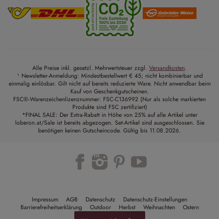
Alle Preise inkl. gesetzl. Mehrwertsteuer zzgl.
Versandkosten
.
¹ Newsletter-Anmeldung: Mindestbestellwert € 45; nicht kombinierbar und
einmalig einlösbar. Gilt nicht auf bereits reduzierte Ware. Nicht anwendbar beim
Kauf von Geschenkgutscheinen.
FSC®-Warenzeichenlizenznummer: FSC-C136992 (Nur als solche markierten
Produkte sind FSC zertifiziert)
*FINAL SALE: Der Extra-Rabatt in Höhe von 25% auf alle Artikel unter
loberon.at/Sale ist bereits abgezogen. Set-Artikel sind ausgeschlossen. Sie
benötigen keinen Gutscheincode. Gültig bis 11.08.2026.
Trustpilot
Impressum
AGB
Datenschutz
Datenschutz-Einstellungen
Barrierefreiheitserklärung
Outdoor
Herbst
Weihnachten
Ostern