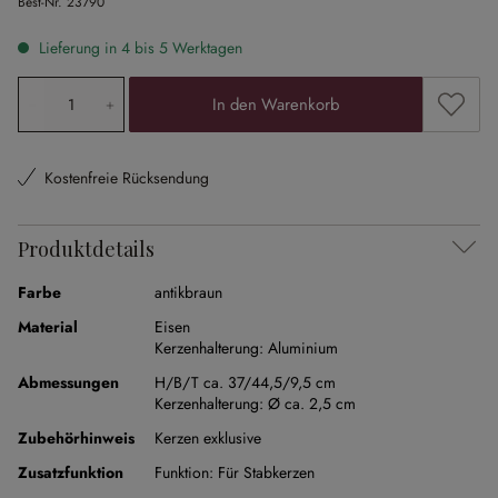
Best-Nr.
23790
Lieferung in 4 bis 5 Werktagen
Produkt Anzahl: Gib den gewünschten Wert ein oder ben
Zum Me
In den Warenkorb
Kostenfreie Rücksendung
Produktdetails
Farbe
antikbraun
Material
Eisen
Kerzenhalterung:
Aluminium
Abmessungen
H/B/T ca. 37/44,5/9,5 cm
Kerzenhalterung:
Ø ca. 2,5 cm
Zubehörhinweis
Kerzen exklusive
Zusatzfunktion
Funktion:
Für Stabkerzen