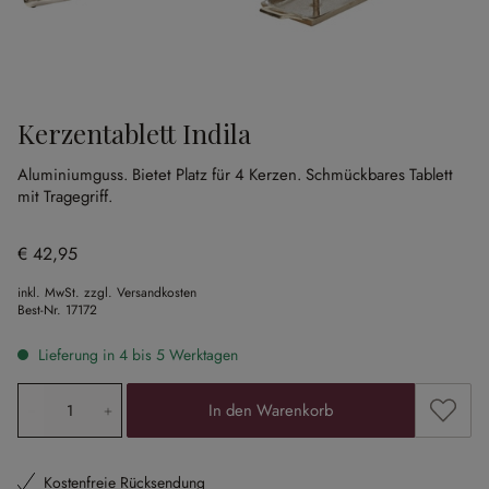
Kerzentablett Indila
Aluminiumguss.
Bietet Platz für 4 Kerzen.
Schmückbares Tablett
mit Tragegriff.
€ 42,95
inkl. MwSt. zzgl. Versandkosten
Best-Nr.
17172
Lieferung in 4 bis 5 Werktagen
Produkt Anzahl: Gib den gewünschten Wert ein oder ben
Zum Me
In den Warenkorb
Kostenfreie Rücksendung