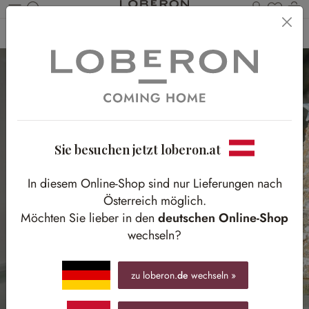
Du has
Wa
Zum Hauptinhalt springen
Home
Weihnachten
Adventszubehör
Adventskranz
Sie besuchen jetzt loberon.at
In diesem Online-Shop sind nur Lieferungen nach
Österreich möglich.
Möchten Sie lieber in den
deutschen Online-Shop
wechseln?
zu loberon.
de
wechseln »