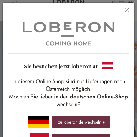
Du has
Wa
Zum Hauptinhalt springen
Home
Accessoires
Kerzen & Licht
Kerzenständer
Sie besuchen jetzt loberon.at
In diesem Online-Shop sind nur Lieferungen nach
Österreich möglich.
Möchten Sie lieber in den
deutschen Online-Shop
wechseln?
zu loberon.
de
wechseln »