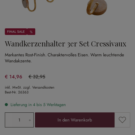
Sale
%
%
Wandkerzenhalter 3er Set Cressivaux
Markantes Rost-Finish.
Charaktervolles Eisen.
Warm leuchtende
Wandakzente.
€ 14,96
€ 32,95
(54.6% gespart)
inkl. MwSt. zzgl. Versandkosten
Best-Nr.
26363
Lieferung in 4 bis 5 Werktagen
Produkt Anzahl: Gib den gewünschten Wert ein oder ben
Zum Me
In den Warenkorb