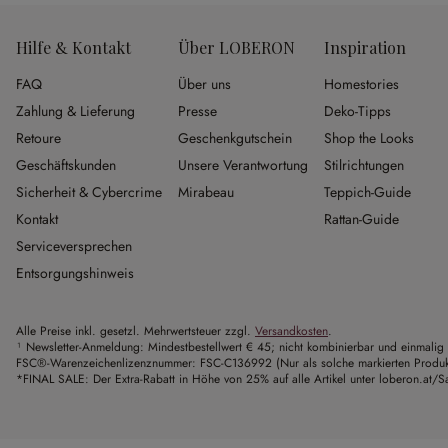
Hilfe & Kontakt
Über LOBERON
Inspiration
FAQ
Über uns
Homestories
Zahlung & Lieferung
Presse
Deko-Tipps
Retoure
Geschenkgutschein
Shop the Looks
Geschäftskunden
Unsere Verantwortung
Stilrichtungen
Sicherheit & Cybercrime
Mirabeau
Teppich-Guide
Kontakt
Rattan-Guide
Serviceversprechen
Entsorgungshinweis
Alle Preise inkl. gesetzl. Mehrwertsteuer zzgl.
Versandkosten
.
¹ Newsletter-Anmeldung: Mindestbestellwert € 45; nicht kombinierbar und einmalig 
FSC®-Warenzeichenlizenznummer: FSC-C136992 (Nur als solche markierten Produkte 
*FINAL SALE: Der Extra-Rabatt in Höhe von 25% auf alle Artikel unter loberon.at/Sa