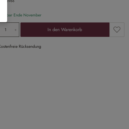
Nr.
26966
eferbar Ende November
odukt Anzahl: Gib den gewünschten Wert ein
Zum Me
In den Warenkorb
Kostenfreie Rücksendung