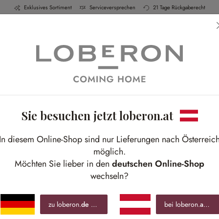
Exklusives Sortiment
Serviceversprechen
21 Tage Rückgaberecht
h & Küche
Schlafen
Bad
Möbel
Leucht
Sie besuchen jetzt loberon.at
L
In diesem Online-Shop sind nur Lieferungen nach Österreic
Eise
möglich.
ohn
Möchten Sie lieber in den
deutschen Online-Shop
wechseln?
€ 3
zu loberon.
de
wechseln »
bei loberon.
at
blei
inkl.