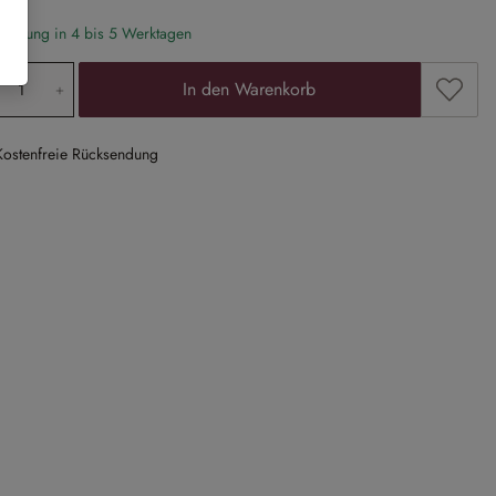
eferung in 4 bis 5 Werktagen
odukt Anzahl: Gib den gewünschten Wert ein
Zum Me
In den Warenkorb
Kostenfreie Rücksendung