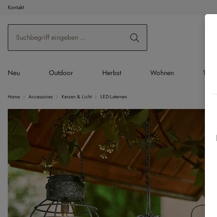
Kontakt
 Hauptinhalt springen
Zur Suche springen
Zur Hauptnavigation springen
Neu
Outdoor
Herbst
Wohnen
Tisc
Home
Accessoires
Kerzen & Licht
LED-Laternen