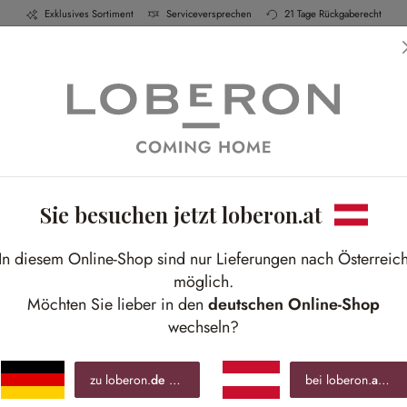
Exklusives Sortiment
Serviceversprechen
21 Tage Rückgaberecht
h & Küche
Schlafen
Bad
Möbel
Leucht
Sie besuchen jetzt loberon.at
So
In diesem Online-Shop sind nur Lieferungen nach Österreic
Anti
möglich.
Möchten Sie lieber in den
deutschen Online-Shop
wechseln?
€ 7
inkl.
zu loberon.
de
wechseln »
bei loberon.
at
blei
Best-