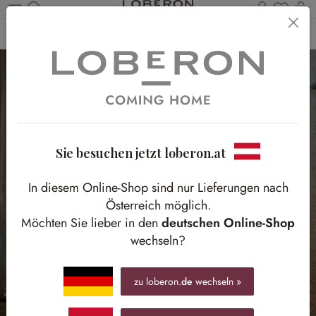
Du has
Wa
Zum Hauptinhalt springen
Home
Outdoor
Gartendekoration
Sie besuchen jetzt loberon.at
In diesem Online-Shop sind nur Lieferungen nach
Österreich möglich.
Möchten Sie lieber in den
deutschen Online-Shop
wechseln?
zu loberon.
de
wechseln »